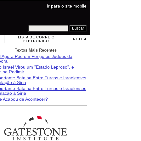
Ir para o site mobile
LISTA DE CORREIO
ENGLISH
ELETRÔNICO
Textos Mais Recentes
el Agora Põe em Perigo os Judeus da
pora
 Israel Virou um "Estado Leproso", e
 se Redimir
ortante Batalha Entre Turcos e Israelenses
lação à Síria
ortante Batalha Entre Turcos e Israelenses
lação à Síria
e Acabou de Acontecer?