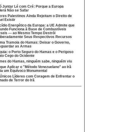
ó Juntar Lé com Cré: Porque a Europa
erá Não se Safar
eres Palestinos Ainda Rejeitam o Direito de
ael Existir
cídio Energético da Europa: a UE Admite que
undo Funciona à Base de Combustíveis
seis — ao Mesmo Tempo Destrói
iberadamente Seus Respectivos Recursos
ima Tramoia do Hamas: Deixar o Governo,
sguardar as Armas
quia: o Porto Seguro do Hamas e o Perigoso
to Cego do Ocidente
mes do Hamas, ninguém sabe, ninguém viu
que Aplicar o "Método Venezuelano" ao Irã
ia um Equívoco Monumental
Únicos Líderes com Coragem de Enfrentar o
nado de Terror do Irã