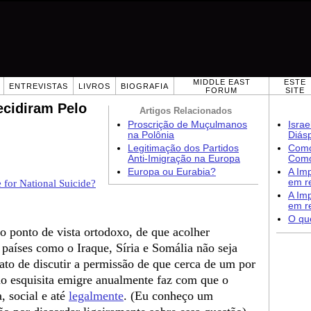
MIDDLE EAST
ESTE
ENTREVISTAS
LIVROS
BIOGRAFIA
FORUM
SITE
cidiram Pelo
Artigos Relacionados
Proscrição de Muçulmanos
Isra
na Polônia
Diás
Legitimação dos Partidos
Como
Anti-Imigração na Europa
Como
Europa ou Eurabia?
A Imp
em re
 for National Suicide?
A Imp
em re
O qu
o ponto de vista ortodoxo, de que acolher
 países como o Iraque, Síria e Somália não seja
ato de discutir a permissão de que cerca de um por
ão esquisita emigre anualmente faz com que o
, social e até
legalmente
. (Eu conheço um