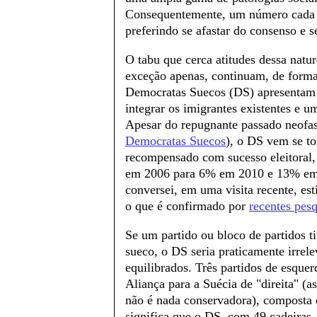
Consequentemente, um número cada ve
preferindo se afastar do consenso e s
O tabu que cerca atitudes dessa natur
exceção apenas, continuam, de forma 
Democratas Suecos (DS) apresentam u
integrar os imigrantes existentes e 
Apesar do repugnante passado neofas
Democratas Suecos
), o DS vem se to
recompensado com sucesso eleitoral,
em 2006 para 6% em 2010 e 13% em 
conversei, em uma visita recente, e
o que é confirmado por
recentes pesq
Se um partido ou bloco de partidos 
sueco, o DS seria praticamente irrel
equilibrados. Três partidos de esque
Aliança para a Suécia de "direita" (a
não é nada conservadora), composta d
significa que o DS, com 49 cadeiras,