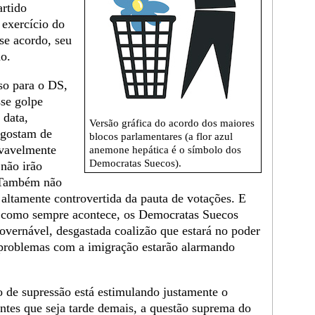
artido
 exercício do
se acordo, seu
ão.
so para o DS,
sse golpe
 data,
Versão gráfica do acordo dos maiores
 gostam de
blocos parlamentares (a flor azul
ovavelmente
anemone hepática é o símbolo dos
Democratas Suecos).
 não irão
. Também não
 altamente controvertida da pauta de votações. E
 como sempre acontece, os Democratas Suecos
overnável, desgastada coalizão que estará no poder
 problemas com a imigração estarão alarmando
to de supressão está estimulando justamente o
Antes que seja tarde demais, a questão suprema do