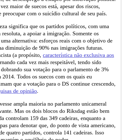
z maior de suecos está, apesar dos riscos,
e preocupar com o suicídio cultural de seu país.
eza significa que os partidos políticos, com uma
resoluta, a apoiar a imigração. Somente os
ma alternativa: esforços reais com o objetivo de
uma diminuição de 90% nas imigrações futuras.
cista (a propósito,
característica não exclusiva aos
rnando cada vez mais respeitável, tendo sido
 dobrando sua votação para o parlamento de 3%
2014. Todos os suecos com os quais eu
stimam que a votação para o DS continue crescendo,
uisas de opinião
.
tivesse ampla maioria no parlamento unicameral
evante. Mas os dois blocos do Riksdag estão bem
rda controlam 159 das 349 cadeiras, enquanto a
spas para denotar que, do ponto de vista americano,
e quatro partidos, controla 141 cadeiras. Isso
 mantém o equilíbrio do poder.