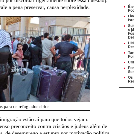
ão por discordar ligeiramente sobre essa questão).
ale a pena preservar, causa perplexidade.
É s
Pod
Líd
Isr
Sui
o M
Fós
Del
Últ
Re
Tur
Pon
Cri
Por
Ser
Os 
Rei
 para os refugiados sírios.
 imigração estão aí para que todos vejam:
tenso preconceito contra cristãos e judeus além de
s, de desemprego a estupro por motivação política.