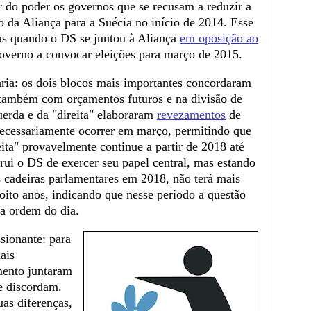
r do poder os governos que se recusam a reduzir a
 da Aliança para a Suécia no início de 2014. Esse
nas quando o DS se juntou à Aliança
em oposição ao
governo a convocar eleições para março de 2015.
ria: os dois blocos mais importantes concordaram
também com orçamentos futuros e na divisão de
uerda e da "direita" elaboraram
revezamentos
de
ecessariamente ocorrer em março, permitindo que
eita" provavelmente continue a partir de 2018 até
trui o DS de exercer seu papel central, mas estando
 cadeiras parlamentares em 2018, não terá mais
oito anos, indicando que nesse período a questão
na ordem do dia.
sionante: para
ais
mento juntaram
e discordam.
uas diferenças,