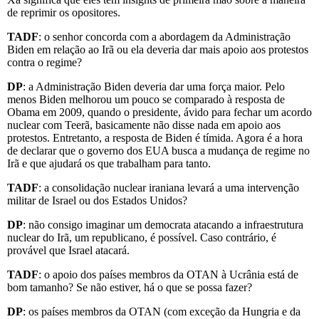
de reprimir os opositores.
TADF
: o senhor concorda com a abordagem da Administração
Biden em relação ao Irã ou ela deveria dar mais apoio aos protestos
contra o regime?
DP
: a Administração Biden deveria dar uma força maior. Pelo
menos Biden melhorou um pouco se comparado à resposta de
Obama em 2009, quando o presidente, ávido para fechar um acordo
nuclear com Teerã, basicamente não disse nada em apoio aos
protestos. Entretanto, a resposta de Biden é tímida. Agora é a hora
de declarar que o governo dos EUA busca a mudança de regime no
Irã e que ajudará os que trabalham para tanto.
TADF
: a consolidação nuclear iraniana levará a uma intervenção
militar de Israel ou dos Estados Unidos?
DP
: não consigo imaginar um democrata atacando a infraestrutura
nuclear do Irã, um republicano, é possível. Caso contrário, é
provável que Israel atacará.
TADF
: o apoio dos países membros da OTAN à Ucrânia está de
bom tamanho? Se não estiver, há o que se possa fazer?
DP
: os países membros da OTAN (com exceção da Hungria e da