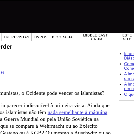
MIDDLE EAST
ESTE
ENTREVISTAS
LIVROS
BIOGRAFIA
FORUM
SITE
rder
Isra
Diás
Como
Como
ose
A Imp
em re
A Imp
em re
omunistas, o Ocidente pode vencer os islamistas?
O qu
ria parecer indiscutível à primeira vista. Ainda que
os islamistas não têm
nada semelhante à máquina
a Guerra Mundial ou pela União Soviética na
s que se compare à Wehrmacht ou ao Exército
À Gestapo ou à KGB? Ou mesmo a Auschwitz ou ao