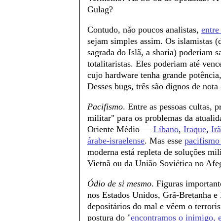
Gulag?
Contudo, não poucos analistas,
entre
sejam simples assim. Os islamistas (
sagrada do Islã, a sharia) poderiam s
totalitaristas. Eles poderiam até ve
cujo hardware tenha grande potência,
Desses bugs, três são dignos de nota
Pacifismo
. Entre as pessoas cultas, 
militar" para os problemas da atuali
Oriente Médio —
Líbano
,
Iraque
,
Irã
árabe-israelense
. Mas esse
pacifismo
moderna está repleta de soluções mil
Vietnã ou da União Soviética no Afeg
Ódio de si mesmo
. Figuras importan
nos Estados Unidos, Grã-Bretanha e 
depositários do mal e vêem o terror
postura do "
encontramos o inimigo, 