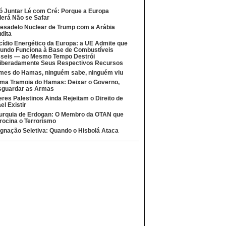
ó Juntar Lé com Cré: Porque a Europa
erá Não se Safar
esadelo Nuclear de Trump com a Arábia
dita
cídio Energético da Europa: a UE Admite que
undo Funciona à Base de Combustíveis
seis — ao Mesmo Tempo Destrói
iberadamente Seus Respectivos Recursos
mes do Hamas, ninguém sabe, ninguém viu
ima Tramoia do Hamas: Deixar o Governo,
sguardar as Armas
eres Palestinos Ainda Rejeitam o Direito de
ael Existir
urquia de Erdogan: O Membro da OTAN que
rocina o Terrorismo
ignação Seletiva: Quando o Hisbolá Ataca