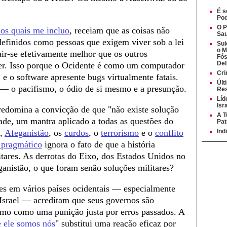
É s
Pod
O P
 os quais me incluo
, receiam que as coisas não
Sau
definidos como pessoas que exigem viver sob a lei
Sui
o M
air-se efetivamente melhor que os outros
Fós
Del
ncer. Isso porque o Ocidente é como um computador
Cri
 e o software apresente bugs virtualmente fatais.
Últ
 — o pacifismo, o ódio de si mesmo e a presunção.
Re
Líd
Isr
predomina a convicção de que "não existe solução
A T
dade, um mantra aplicado a todas as questões do
Pat
,
Afeganistão
, os
curdos
, o
terrorismo
e o
conflito
Ind
 pragmático
ignora o fato de que a história
itares. As derrotas do Eixo, dos Estados Unidos no
anistão, o que foram senão soluções militares?
tes em vários países ocidentais — especialmente
Israel — acreditam que seus governos são
ismo como uma punição justa por erros passados. A
e ele somos nós
" substitui uma reação eficaz por