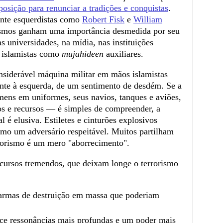
posição para renunciar a tradições e conquistas
.
nte esquerdistas como
Robert Fisk
e
William
esmos ganham uma importância desmedida por seu
 universidades, na mídia, nas instituições
s islamistas como
mujahideen
auxiliares.
nsiderável máquina militar em mãos islamistas
ente à esquerda, de um sentimento de desdém. Se a
ens em uniformes, seus navios, tanques e aviões,
ios e recursos — é simples de compreender, a
al é elusiva. Estiletes e cinturões explosivos
omo um adversário respeitável. Muitos partilham
rorismo é um mero "aborrecimento".
recursos tremendos, que deixam longe o terrorismo
 armas de destruição em massa que poderiam
ece ressonâncias mais profundas e um poder mais