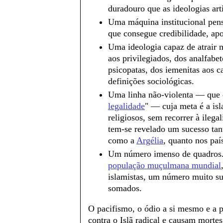
duradouro que as ideologias ar
Uma máquina institucional pens
que consegue credibilidade, apoi
Uma ideologia capaz de atrair 
aos privilegiados, dos analfabe
psicopatas, dos iemenitas aos 
definições sociológicas.
Uma linha não-violenta — que
legalidade
" — cuja meta é a isl
religiosos, sem recorrer à ilega
tem-se revelado um sucesso tan
como a
Argélia
, quanto nos pa
Um número imenso de quadros.
população muçulmana mundial
islamistas, um número muito sup
somados.
O pacifismo, o ódio a si mesmo e a 
contra o Islã radical e causam mortes