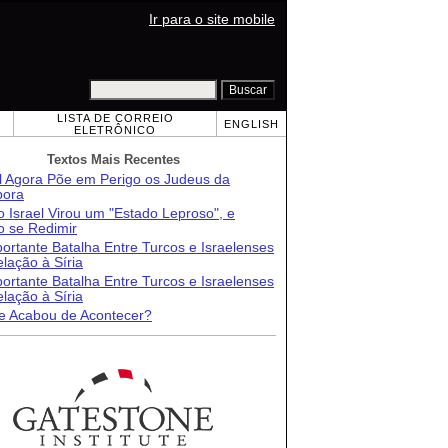
Ir para o site mobile
LISTA DE CORREIO
ENGLISH
ELETRÔNICO
Textos Mais Recentes
el Agora Põe em Perigo os Judeus da
pora
 Israel Virou um "Estado Leproso", e
 se Redimir
ortante Batalha Entre Turcos e Israelenses
lação à Síria
ortante Batalha Entre Turcos e Israelenses
lação à Síria
e Acabou de Acontecer?