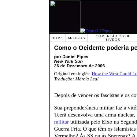
COMENTÁRIOS DE
HOME
ARTIGOS
LIVROS
Como o Ocidente poderia pe
por Daniel Pipes
New York Sun
26 de Dezembro de 2006
Original em inglês:
How the West Could L
Tradução: Márcia Leal
Depois de vencer os fascistas e os c
Sua preponderância militar faz a vitó
Teerã desenvolva uma arma nuclear, 
militar
utilizada pelo Eixo na Segund
Guerra Fria. O que têm os islamista
Vermelho? Às SS ou às Spetznaz? 