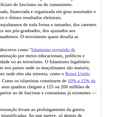
tificiais do fascismo ou do comunismo.
ada, financiada e organizada em grau assustador e
o e ótimos resultados eleitorais.
muçulmanos de toda forma e tamanho, dos carentes
tos aos pós-graduados, dos ajustados aos
canadenses. O movimento quase desafia as
 descrevo como "
Islamismo revestido de
amização por meios educacionais, políticos e
lidade ou ao terrorismo. O Islamismo legalitário
to nos países onde os muçulmanos são maioria,
íses onde eles são minoria, como o
Reino Unido
.
 Como os islamistas constituem de
10% a 15% da
, seus quadros chegam a 125 ou 200 milhões de
erior ao de fascistas e comunistas já existentes —
presunção levam ao prolongamento da guerra
 injustificadas. Ao que parece, só depois de