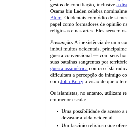
gestos de conciliação, inclusive
a dis
Osama bin Laden celebra nominalme
Blum
. Ocidentais com ódio de si m
papel como formadores de opinião nas
religiosas e nas artes. Eles servem o
Presunção
. A inexistência de uma co
imbui muitos ocidentais, principalm
guerra convencional — com seus hom
suas batalhas sangrentas por territór
guerra assimétrica
contra o Islã radic
dificultam a percepção do inimigo c
com
John Kerry
a visão de que o ter
Os islamistas, no entanto, utilizam 
em menor escala:
Uma possibilidade de acesso a
devastar a vida ocidental.
Um fascínio religioso que ofer