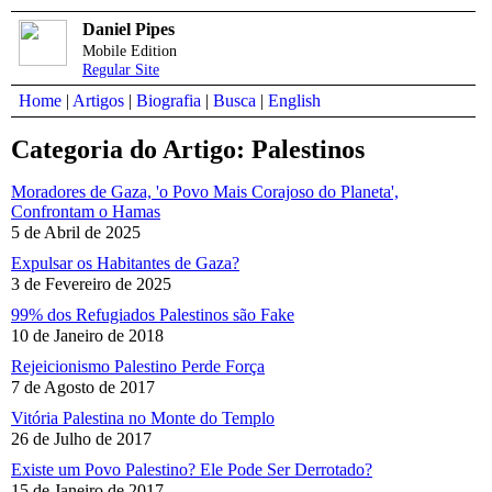
Daniel Pipes
Mobile Edition
Regular Site
Home
|
Artigos
|
Biografia
|
Busca
|
English
Categoria do Artigo: Palestinos
Moradores de Gaza, 'o Povo Mais Corajoso do Planeta',
Confrontam o Hamas
5 de Abril de 2025
Expulsar os Habitantes de Gaza?
3 de Fevereiro de 2025
99% dos Refugiados Palestinos são Fake
10 de Janeiro de 2018
Rejeicionismo Palestino Perde Força
7 de Agosto de 2017
Vitória Palestina no Monte do Templo
26 de Julho de 2017
Existe um Povo Palestino? Ele Pode Ser Derrotado?
15 de Janeiro de 2017