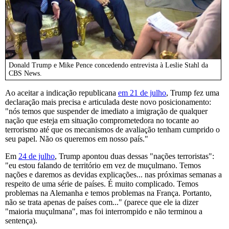
Donald Trump e Mike Pence concedendo entrevista à Leslie Stahl da
CBS News.
Ao aceitar a indicação republicana
em 21 de julho
, Trump fez uma
declaração mais precisa e articulada deste novo posicionamento:
"nós temos que suspender de imediato a imigração de qualquer
nação que esteja em situação comprometedora no tocante ao
terrorismo até que os mecanismos de avaliação tenham cumprido o
seu papel. Não os queremos em nosso país."
Em
24 de julho
, Trump apontou duas dessas "nações terroristas":
"eu estou falando de território em vez de muçulmano. Temos
nações e daremos as devidas explicações... nas próximas semanas a
respeito de uma série de países. É muito complicado. Temos
problemas na Alemanha e temos problemas na França. Portanto,
não se trata apenas de países com..." (parece que ele ia dizer
"maioria muçulmana", mas foi interrompido e não terminou a
sentença).