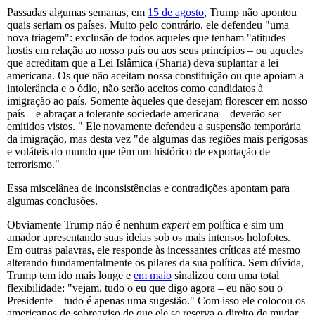
Passadas algumas semanas, em
15 de agosto
, Trump não apontou
quais seriam os países. Muito pelo contrário, ele defendeu "uma
nova triagem": exclusão de todos aqueles que tenham "atitudes
hostis em relação ao nosso país ou aos seus princípios – ou aqueles
que acreditam que a Lei Islâmica (Sharia) deva suplantar a lei
americana. Os que não aceitam nossa constituição ou que apoiam a
intolerância e o ódio, não serão aceitos como candidatos à
imigração ao país. Somente àqueles que desejam florescer em nosso
país – e abraçar a tolerante sociedade americana – deverão ser
emitidos vistos. " Ele novamente defendeu a suspensão temporária
da imigração, mas desta vez "de algumas das regiões mais perigosas
e voláteis do mundo que têm um histórico de exportação de
terrorismo."
Essa miscelânea de inconsistências e contradições apontam para
algumas conclusões.
Obviamente Trump não é nenhum
expert
em política e sim um
amador apresentando suas ideias sob os mais intensos holofotes.
Em outras palavras, ele responde às incessantes críticas até mesmo
alterando fundamentalmente os pilares da sua política. Sem dúvida,
Trump tem ido mais longe e
em maio
sinalizou com uma total
flexibilidade: "vejam, tudo o eu que digo agora – eu não sou o
Presidente – tudo é apenas uma sugestão." Com isso ele colocou os
americanos de sobreaviso de que ele se reserva o direito de mudar