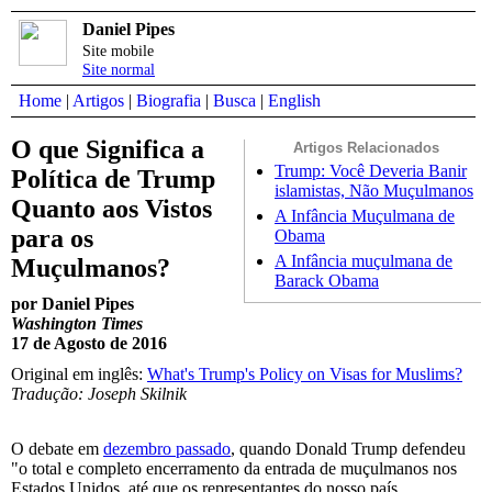
Daniel Pipes
Site mobile
Site normal
Home
|
Artigos
|
Biografia
|
Busca
|
English
O que Significa a
Artigos Relacionados
Trump: Você Deveria Banir
Política de Trump
islamistas, Não Muçulmanos
Quanto aos Vistos
A Infância Muçulmana de
para os
Obama
A Infância muçulmana de
Muçulmanos?
Barack Obama
por Daniel Pipes
Washington Times
17 de Agosto de 2016
Original em inglês:
What's Trump's Policy on Visas for Muslims?
Tradução: Joseph Skilnik
O debate em
dezembro passado
, quando Donald Trump defendeu
"o total e completo encerramento da entrada de muçulmanos nos
Estados Unidos, até que os representantes do nosso país