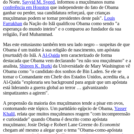
do Norte,
Sayyid M. Syeed
, informou a muçulmanos numa
conferência em Houston
que independente do fato de Obama
ganhar ou perder, sua candidatura reforçará, que crianças
muçulmanas podem se tornar presidentes deste país".
Louis
Farrakhan
da Nação do Islã qualificou Obama como sendo "a
esperança do mundo inteiro" e o comparou ao fundador da sua
religião, Fard Muhammad.
Mas este entusiasmo também tem seu lado negro – suspeitas de que
Obama é um traidor à sua religião de nascimento, um apóstata
(
murtadd
) do Islã. A
Al-Qaida
tem caracterizado de forma
destacada que Obama vem declarando "eu não sou muçulmano" e a
analista,
Shireen K. Burki
da Universidade de Mary Washington vê
Obama como "o candidato dos sonhos de Bin Laden. Se ele se
tornar o Comandante em Chefe dos Estados Unidos, acredita ela, a
Al-Qaida "exploraria seu background para arguir que um apóstata
está liderando a guerra global ao terror … galvanizando
simpatizantes a agirem".
A propensão da maioria dos muçulmanos tende a pisar em ovos,
contornando este tópico. Um partidário egípcio de Obama,
Yasser
Khalil
, relata que muitos muçulmanos reagem "com incompreensão
e curiosidade" quando Obama é descrito como apóstata
muçulmano; Josie Delap e Robert Lane Greene do
Economist
chegam até mesmo a alegar que o tema "Obama-como-apóstata