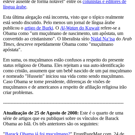
esteve ausente de forma notável" entre os
colunistas e editores de
língua árabe
.
Esta última alegação está incorreta, visto que o tópico realmente
está sendo discutido. Pelo menos um jornal de língua árabe
publicou o
artigo de Burki
. O
Al-Watan
do Kuwait
refere-se a
Obama como "um muçulmano de nascimento, um apóstata, um
convertido ao cristianismo". O liberalista sírio
Nidal Na‘isa
do
Arab
Times
, descreve repetidamente Obama como "muçulmano
apóstata".
Em suma, os muçulmanos estão confusos a respeito do presente
status religioso de Obama. Eles rejeitam a sua auto-identificação
como cristão, assumem que um bebê nascido de um pai muçulmano
e nomeado "Hussein" iniciou sua vida como sendo muçulmano.
Caso Obama se torne presidente, diferenças de visões de
muçulmanos e de americanos a respeito de afiliação religiosa irão
criar problemas.
--------------------------------------------------------------------------------
Atualização de 25 de Agosto de 2008:
Este é o quarto de uma
série de artigos que eu publiquei sobre os vínculos de Barack
Obama ao Islã. Os três anteriores são os seguintes:
"
Barack Obama já foi muçulmano?
" FrontPageMag.com, 24 de