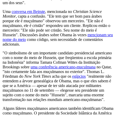
um dos seus".
Uma
conversa em Beirute
, mencionada no
Christian Science
Monitor
, capta a confusão. "Ele tem que ser bom para árabes
porque ele é muçulmano" observou um merceeiro. "Ele não é
muçulmano, ele é cristão" respondeu um cliente. Replicou então o
merceeiro: "Ele não pode ser cristão. Seu nome do meio é
Hussein". Discussões árabes sobre Obama às vezes
mencionam seu
nome do meio
como código, sem necessidade de comentários
adicionais.
"O simbolismo de um importante candidato presidencial americano
com o nome do meio de Hussein, que freqüentou a escola primária
na Indonésia" informa Tamara Cofman Wittes da Instituição
Brookings sobre
uma conferência americano-muçulmana
no Qatar,
"isto certamente fala aos muçulmanos no exterior". Thomas L.
Friedman do
New York Times
acha que os
egípcios
"realmente não
entendem a árvore genealógica de Obama, mas o que eles sabem é
que se a América — apesar de ter sido atacada por militantes
muçulmanos no 11 de setembro — elegesse seu presidente um
sujeito com o nome do meio "Hussein", marcaria uma enorme
transformação nas relações mundiais americano-muçulmanas".
Alguns líderes muçulmanos americanos também identificam Obama
como muçulmano. O presidente da Sociedade Islâmica da América