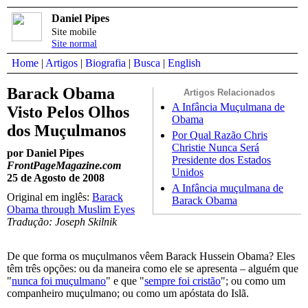
Daniel Pipes
Site mobile
Site normal
Home
|
Artigos
|
Biografia
|
Busca
|
English
Barack Obama
Artigos Relacionados
A Infância Muçulmana de
Visto Pelos Olhos
Obama
dos Muçulmanos
Por Qual Razão Chris
Christie Nunca Será
por Daniel Pipes
Presidente dos Estados
FrontPageMagazine.com
Unidos
25 de Agosto de 2008
A Infância muçulmana de
Original em inglês:
Barack
Barack Obama
Obama through Muslim Eyes
Tradução: Joseph Skilnik
De que forma os muçulmanos vêem Barack Hussein Obama? Eles
têm três opções: ou da maneira como ele se apresenta – alguém que
"
nunca foi muçulmano
" e que "
sempre foi cristão
"; ou como um
companheiro muçulmano; ou como um apóstata do Islã.