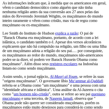
As informações indicam que, à medida que os americanos em geral,
vêem o candidato democrático como alguém que não tinha
nenhuma religião antes da sua conversão aos 27 anos pelas das
mãos do Reverendo Jeremiah Wrights, os muçulmanos do mundo
inteiro raramente o vêem como cristão, mas via de regra como
muçulmano ou ex-muçulmano.
Lee Smith do Instituto de Hudson
explica a razão
: O pai de
"Barack Obama era muçulmano, portanto, de acordo com a lei
islâmica, o candidato também o é. Apesar dos versos alcorânicos
explicarem que não há compulsão na religião, um filho ou uma filha
de um muçulmano adota a religião do seu pai.… por conseguinte,
os muçulmanos ao redor do mundo, muçulmanos não-americanos
poder-se-ia dizer, só podem ver Barack Hussein Obama como
muçulmano". Além disso seus
registros escolares
na Indonésia
listam-no como sendo muçulmano.
Assim sendo, o jornal egípcio,
Al-Masri al-Youm
, se refere às suas
"origens muçulmanas". O governante líbio
Mu‘ammar al-Qaddafi
referiu-se a Obama como "um muçulmano" e uma pessoa com uma
"identidade africana e islâmica". Uma análise da Al-Jazeera o cita
como "
um homem não-cristão
", outra se refere ao seu pai
queniano
muçulmano
e uma terceira, de
Naseem Jamali
, observa que "
Obama pode não querer ser considerado muçulmano, porém os
muçulmanos estão muito desejosos para considerá-lo como sendo