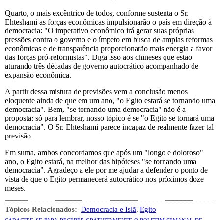
Quarto, o mais excêntrico de todos, conforme sustenta o Sr.
Ehteshami as forças econômicas impulsionarão o país em direção à
democracia: "O imperativo econômico irá gerar suas próprias
pressões contra o governo e o ímpeto em busca de amplas reformas
econômicas e de transparência proporcionarão mais energia a favor
das forças pró-reformistas". Diga isso aos chineses que estão
aturando três décadas de governo autocrático acompanhado de
expansão econômica.
A partir dessa mistura de previsões vem a conclusão menos
eloquente ainda de que em um ano, "o Egito estará se tornando uma
democracia". Bem, "se tornando uma democracia" não é a
proposta: só para lembrar, nosso tópico é se "o Egito se tornará uma
democracia". O Sr. Ehteshami parece incapaz de realmente fazer tal
previsão.
Em suma, ambos concordamos que após um "longo e doloroso"
ano, o Egito estará, na melhor das hipóteses "se tornando uma
democracia". Agradeço a ele por me ajudar a defender o ponto de
vista de que o Egito permanecerá autocrático nos próximos doze
meses.
Tópicos Relacionados:
Democracia e Islã
,
Egito
cadastre-se para receber gratuitamente o boletim semanal de