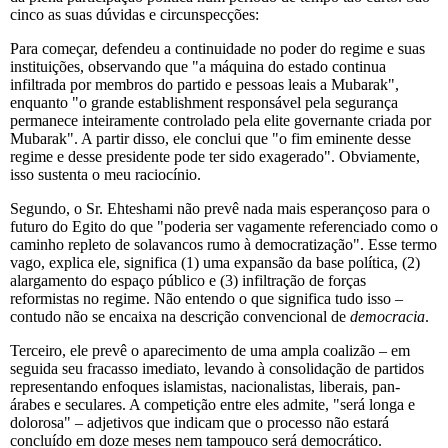
cinco as suas dúvidas e circunspecções:
Para começar, defendeu a continuidade no poder do regime e suas
instituições, observando que "a máquina do estado continua
infiltrada por membros do partido e pessoas leais a Mubarak",
enquanto "o grande establishment responsável pela segurança
permanece inteiramente controlado pela elite governante criada por
Mubarak". A partir disso, ele conclui que "o fim eminente desse
regime e desse presidente pode ter sido exagerado". Obviamente,
isso sustenta o meu raciocínio.
Segundo, o Sr. Ehteshami não prevê nada mais esperançoso para o
futuro do Egito do que "poderia ser vagamente referenciado como o
caminho repleto de solavancos rumo à democratização". Esse termo
vago, explica ele, significa (1) uma expansão da base política, (2)
alargamento do espaço público e (3) infiltração de forças
reformistas no regime. Não entendo o que significa tudo isso –
contudo não se encaixa na descrição convencional de
democracia
.
Terceiro, ele prevê o aparecimento de uma ampla coalizão – em
seguida seu fracasso imediato, levando à consolidação de partidos
representando enfoques islamistas, nacionalistas, liberais, pan-
árabes e seculares. A competição entre eles admite, "será longa e
dolorosa" – adjetivos que indicam que o processo não estará
concluído em doze meses nem tampouco será democrático.