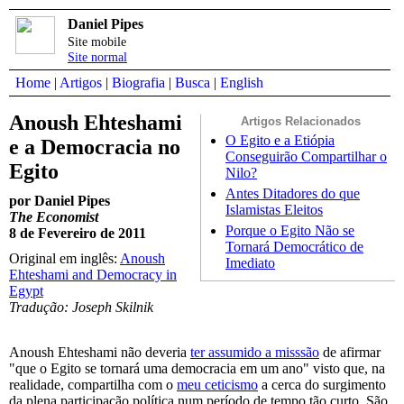
Daniel Pipes
Site mobile
Site normal
Home
|
Artigos
|
Biografia
|
Busca
|
English
Anoush Ehteshami
Artigos Relacionados
O Egito e a Etiópia
e a Democracia no
Conseguirão Compartilhar o
Egito
Nilo?
Antes Ditadores do que
por Daniel Pipes
Islamistas Eleitos
The Economist
Porque o Egito Não se
8 de Fevereiro de 2011
Tornará Democrático de
Original em inglês:
Anoush
Imediato
Ehteshami and Democracy in
Egypt
Tradução: Joseph Skilnik
Anoush Ehteshami não deveria
ter assumido a misssão
de afirmar
"que o Egito se tornará uma democracia em um ano" visto que, na
realidade, compartilha com o
meu ceticismo
a cerca do surgimento
da plena participação política num período de tempo tão curto. São