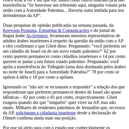
transferência "Se houvesse um referendo aqui, ninguém votaria pela
união com a Autoridade Palestina... Haveria outra intifada para nos
defendermos da AP".
Duas pesquisas de opinião publicadas na semana passada, da
Keevoon Pesquisa, Estratégia & Comunicações
e do jornal de
língua árabe
As-Sennara
, levantaram amostras representativas de
adultos árabes israelenses à respeito da questão da união com a AP
e eles confirmam o que Gheit disse. Perguntado: "você preferiria ser
um cidadão de Israel ou de um novo estado palestino?" 62 por
cento querem permanecer como cidadãos israelenses e 14 por cento
querem se juntar a um futuro estado palestino. Perguntado: você
apóia a transferência do Triângulo [uma área dominada pelos árabes
no norte de Israel] para a Autoridade Palestina?" 78 por cento se
opõem à idéia e 18 por cento a apóiam.
Ignorando os "não sei/ se recusaram a responder" a relação dos que
responderam que preferem permanecer dentro de Israel são quase
idênticas – 82 por cento e 81 por cento, respectivamente. Gheit
exagera quando diz que "ninguém" quer viver na AP, mas não
muito. Milhares de residentes palestinos de Jerusalém que, receosos
da AP,
solicitaram a cidadania israelense
desde a declaração de
Olmert confirma ainda mais sua posição.
Por que tal afeto para com o estado que conhecidamente os