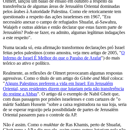
Olmert, lançou um balão de ensaio em outubro a respeito da
transferência de algumas áreas de Jerusalém Oriental dominadas
pelos árabes à Autoridade Palestina. Como ele retoricamente tem
questionado a respeito das ações israelenses em 1967, "Era
necessário anexar o campo de refugiados Shuafat, al-Sawahra,
Walajeh e outras aldeias e então declarar que estas fazem parte de
Jerusalém? Pode-se fazer, eu admito, algumas legítimas indagações
a este respeito".
Numa tacada só, esta afirmação transformou declarações pró Israel
feitas pelos palestinos (como amostra, veja meu artigo de 2005, "
O
Inferno de Israel É Melhor do que o Paraíso de Arafat
") do mais
teórico ao ativo e político.
Realmente, as reflexões de Olmert provocaram algumas respostas
agressivas. Como o título de um artigo do
Globe and Mail
coloca:
"
Alguns Palestinos preferem a vida em Israel: Em Jerusalém
Oriental, seus residentes dizem que lutariam pela não transferência
do regime a Abbas
". O artigo dá o exemplo de Nabil Gheit que,
com duas passagens por prisões israelenses e com cartazes de "o
mártir Saddam Hussein "sobre a caixa registradora na sua loja, seria
de se esperar regozijo pela possibilidade de partes de Jerusalém
Oriental passarem para o controle da AP.
Não é assim. Como o
mukhtar
de Ras Khamis, perto de Shuafat,
Gheit teme a AP e diz que ele, assim como outros lutariam pela não