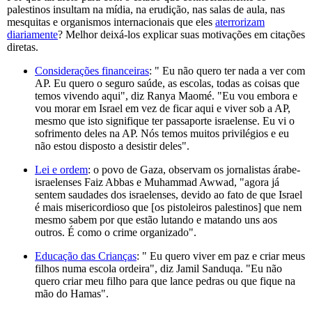
palestinos insultam na mídia, na erudição, nas salas de aula, nas
mesquitas e organismos internacionais que eles
aterrorizam
diariamente
? Melhor deixá-los explicar suas motivações em citações
diretas.
Considerações financeiras
: " Eu não quero ter nada a ver com
AP. Eu quero o seguro saúde, as escolas, todas as coisas que
temos vivendo aqui", diz Ranya Maomé. "Eu vou embora e
vou morar em Israel em vez de ficar aqui e viver sob a AP,
mesmo que isto signifique ter passaporte israelense. Eu vi o
sofrimento deles na AP. Nós temos muitos privilégios e eu
não estou disposto a desistir deles".
Lei e ordem
: o povo de Gaza, observam os jornalistas árabe-
israelenses Faiz Abbas e Muhammad Awwad, "agora já
sentem saudades dos israelenses, devido ao fato de que Israel
é mais misericordioso que [os pistoleiros palestinos] que nem
mesmo sabem por que estão lutando e matando uns aos
outros. É como o crime organizado".
Educação das Crianças
: " Eu quero viver em paz e criar meus
filhos numa escola ordeira", diz Jamil Sanduqa. "Eu não
quero criar meu filho para que lance pedras ou que fique na
mão do Hamas".